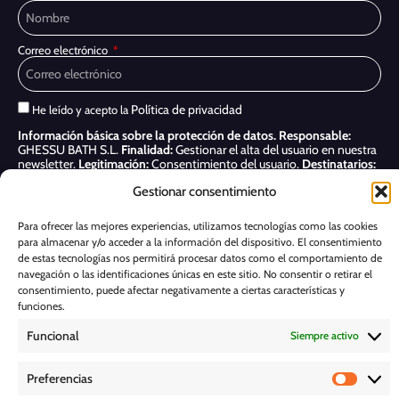
Correo electrónico
Política de privacidad
He leído y acepto la
Información básica sobre la protección de datos.
Responsable:
GHESSU BATH S.L.
Finalidad:
Gestionar el alta del usuario en nuestra
newsletter.
Legitimación:
Consentimiento del usuario.
Destinatarios:
Sólo se realizan cesiones si existe una obligación legal.
Derechos:
Gestionar consentimiento
Acceder, rectificar y suprimir, así como otros derechos, como se indica
en nuestra
Política de privacidad
Para ofrecer las mejores experiencias, utilizamos tecnologías como las cookies
para almacenar y/o acceder a la información del dispositivo. El consentimiento
Suscribirme
de estas tecnologías nos permitirá procesar datos como el comportamiento de
navegación o las identificaciones únicas en este sitio. No consentir o retirar el
POLÍTICA DE COOKIES
consentimiento, puede afectar negativamente a ciertas características y
funciones.
Funcional
Siempre activo
AVISO LEGAL
Preferencias
POLÍTICA DE PRIVACIDAD