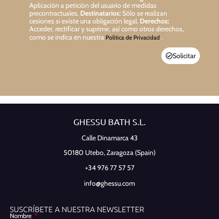
Aplicación a petición del usuario de medidas
precontractuales.
Destinatarios:
Sólo se realizan
cesiones si existe una obligación legal.
Derechos:
Acceder, rectificar y suprimir, así como otros derechos,
como se indica en nuestra
.
Política de Privacidad
Solicitar
GHESSU BATH S.L.
Calle Dinamarca 43
50180 Utebo,
Zaragoza (Spain)
+34 976 77 57 57
info@ghessu.com
SUSCRÍBETE A NUESTRA NEWSLETTER
Nombre