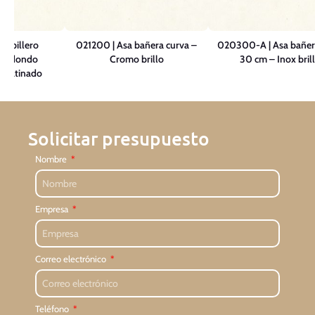
cobillero
021200 | Asa bañera curva –
020300-A | Asa bañera
o redondo
Cromo brillo
30 cm – Inox bril
 Satinado
Solicitar presupuesto
Nombre
Empresa
Correo electrónico
Teléfono