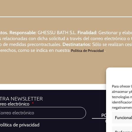
tos.
Responsable:
GHESSU BATH S.L.
Finalidad:
Gestionar y elabo
relacionadas con dicha solicitud a través del correo electrónico o 
io de medidas precontractuales.
Destinatarios:
Sólo se realizan cesi
s derechos, como se indica en nuestra
.
Política de Privacidad
Para ofrecer 
almacenar y/o
tecnologías 
STRA NEWSLETTER
identificacio
reo electrónico
negativamente
POLÍTICA DE
Funcional
COOKIES
olítica de privacidad