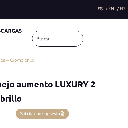
This post is also available in:
SCARGAS
s – Cromo brillo
pejo aumento LUXURY 2
brillo
Solicitar presupuesto