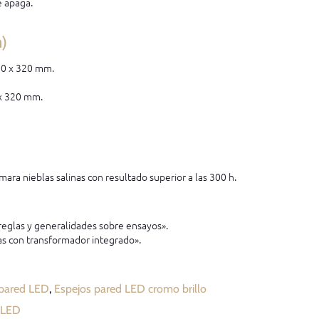
se apaga.
n)
300 x 320 mm.
 x 320 mm.
mara nieblas salinas con resultado superior a las 300 h.
eglas y generalidades sobre ensayos».
s con transformador integrado».
 pared LED
,
Espejos pared LED cromo brillo
 LED