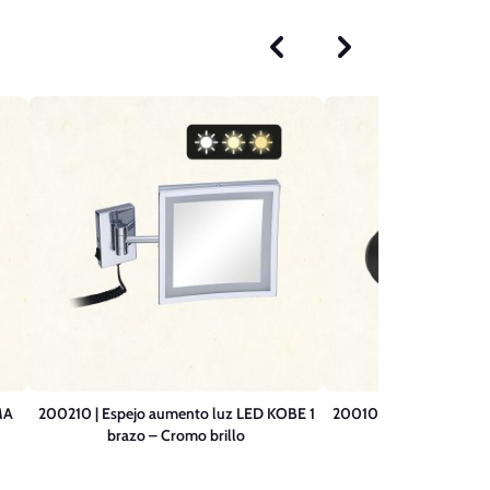
MA
200210 | Espejo aumento luz LED KOBE 1
200104-NV-N | Espej
brazo – Cromo brillo
2 brazos – Ne