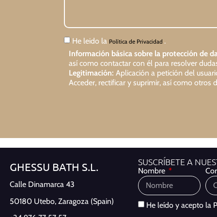
He leido la
.
Política de Privacidad
Información básica sobre la protección de da
así como contactar con él para resolver dudas 
Legitimación:
Aplicación a petición del usuar
Acceder, rectificar y suprimir, así como otro
SUSCRÍBETE A NUE
GHESSU BATH S.L.
Nombre
Cor
Calle Dinamarca 43
50180 Utebo,
Zaragoza (Spain)
He leído y acepto la
P