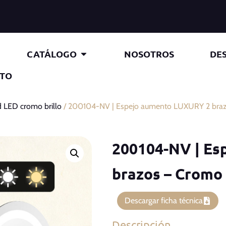
CATÁLOGO
NOSOTROS
DE
TO
d LED cromo brillo
/ 200104-NV | Espejo aumento LUXURY 2 brazo
200104-NV | Es
brazos – Cromo 
Descargar ficha técnica
Descripción