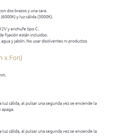
con dos brazos y una cara.
 (6000K) y luz cálida (3000K).
12V y enchufe tipo C.
e fijación están incluidos.
e agua y jabón. No usar disolventes ni productos
n x Fon)
 mm.
a luz cálida, al pulsar una segunda vez se enciende la
se apaga.
a luz cálida, al pulsar una segunda vez se enciende la