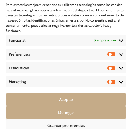
en nuestra
Política de privacidad
Para ofrecer las mejores experiencias, utilizamos tecnologías como las cookies
para almacenar y/o acceder a la información del dispositivo. El consentimiento
Suscribirme
de estas tecnologías nos permitirá procesar datos como el comportamiento de
navegación o las identificaciones únicas en este sitio. No consentir o retirar el
consentimiento, puede afectar negativamente a ciertas características y
POLÍTICA DE COOKIES
funciones.
Funcional
Siempre activo
AVISO LEGAL
Preferencias
POLÍTICA DE PRIVACIDAD
Estadísticas
D E S C A R G A S
Marketing
Aceptar
COPYRIGHT © 2026 – GHESSU BATH SL | TODOS LOS DERECHOS
Denegar
RESERVADOS *
Guardar preferencias