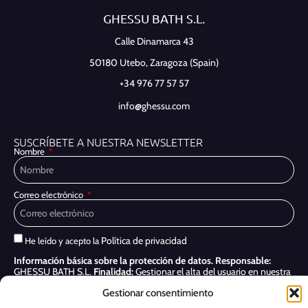
GHESSU BATH S.L.
Calle Dinamarca 43
50180 Utebo,
Zaragoza (Spain)
+34 976 77 57 57
info@ghessu.com
SUSCRÍBETE A NUESTRA NEWSLETTER
Nombre
Correo electrónico
Política de privacidad
He leído y acepto la
Información básica sobre la protección de datos.
Responsable:
GHESSU BATH S.L.
Finalidad:
Gestionar el alta del usuario en nuestra
newsletter.
Legitimación:
Consentimiento del usuario.
Destinatarios:
Gestionar consentimiento
Sólo se realizan cesiones si existe una obligación legal.
Derechos:
Acceder, rectificar y suprimir, así como otros derechos, como se indica