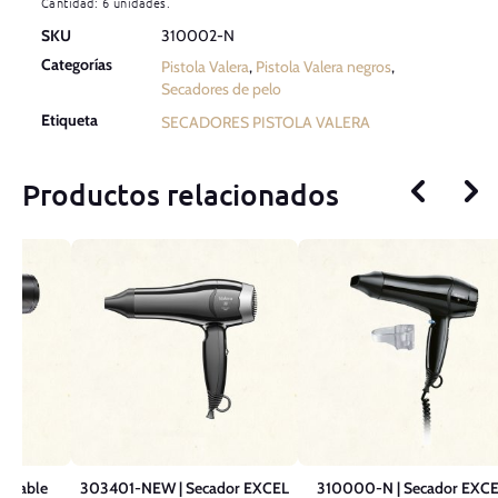
Cantidad: 6 unidades.
SKU
310002-N
Categorías
Pistola Valera
,
Pistola Valera negros
,
Secadores de pelo
Etiqueta
SECADORES PISTOLA VALERA
Productos relacionados
legable
303401-NEW | Secador EXCEL
310000-N | Secador EXC