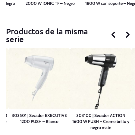
- Negro
2000 W IONIC TF – Negro
1800 W con soporte – Neg
Productos de la misma
serie
1800
303501 | Secador EXECUTIVE
303100 | Secador ACTION
egro
1200 PUSH – Blanco
1600 W PUSH – Cromo brillo y
negro mate