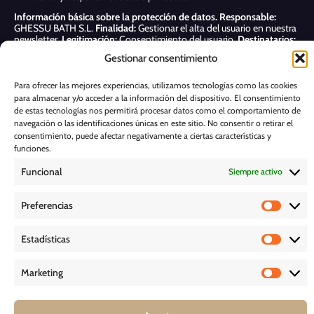
Información básica sobre la protección de datos.
Responsable:
GHESSU BATH S.L.
Finalidad:
Gestionar el alta del usuario en nuestra
newsletter.
Legitimación:
Consentimiento del usuario.
Destinatarios:
Sólo se realizan cesiones si existe una obligación legal.
Derechos:
Gestionar consentimiento
Acceder, rectificar y suprimir, así como otros derechos, como se indica
en nuestra
Política de privacidad
Para ofrecer las mejores experiencias, utilizamos tecnologías como las cookies
para almacenar y/o acceder a la información del dispositivo. El consentimiento
Suscribirme
de estas tecnologías nos permitirá procesar datos como el comportamiento de
navegación o las identificaciones únicas en este sitio. No consentir o retirar el
consentimiento, puede afectar negativamente a ciertas características y
POLÍTICA DE COOKIES
funciones.
Funcional
Siempre activo
AVISO LEGAL
Preferencias
POLÍTICA DE PRIVACIDAD
Estadísticas
D E S C A R G A S
Marketing