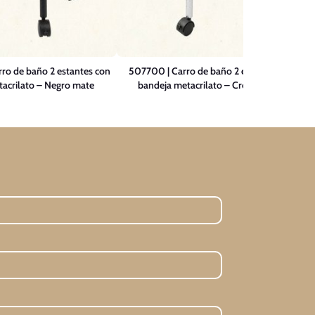
ro de baño 2 estantes con
507700 | Carro de baño 2 estantes con
acrilato – Negro mate
bandeja metacrilato – Cromo brillo