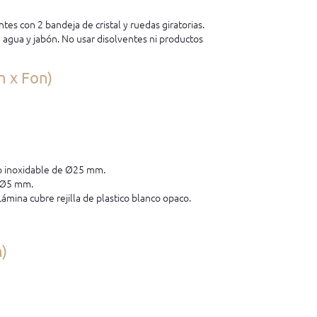
tes con 2 bandeja de cristal y ruedas giratorias.
e agua y jabón. No usar disolventes ni productos
n x Fon)
ro inoxidable de Ø25 mm.
e Ø5 mm.
Lámina cubre rejilla de plastico blanco opaco.
n)