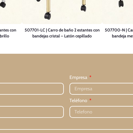
antes con
507701-LC | Carro de baño 2 estantes con
507700-N | Car
brillo
bandejas cristal – Latón cepillado
bandeja met
Empresa
Teléfono