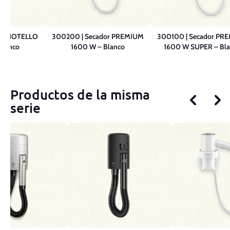
dor HOTELLO
300200 | Secador PREMIUM
300100 | Secador PR
Blanco
1600 W – Blanco
1600 W SUPER – Bla
Productos de la misma
serie