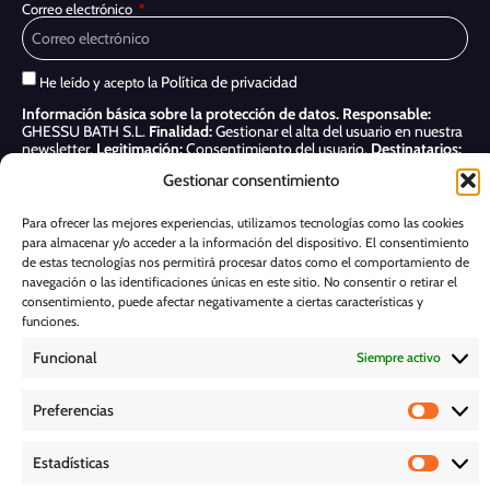
Correo electrónico
Política de privacidad
He leído y acepto la
Información básica sobre la protección de datos.
Responsable:
GHESSU BATH S.L.
Finalidad:
Gestionar el alta del usuario en nuestra
newsletter.
Legitimación:
Consentimiento del usuario.
Destinatarios:
Sólo se realizan cesiones si existe una obligación legal.
Derechos:
Gestionar consentimiento
Acceder, rectificar y suprimir, así como otros derechos, como se indica
en nuestra
Política de privacidad
Para ofrecer las mejores experiencias, utilizamos tecnologías como las cookies
para almacenar y/o acceder a la información del dispositivo. El consentimiento
Suscribirme
de estas tecnologías nos permitirá procesar datos como el comportamiento de
navegación o las identificaciones únicas en este sitio. No consentir o retirar el
POLÍTICA DE COOKIES
consentimiento, puede afectar negativamente a ciertas características y
funciones.
Funcional
Siempre activo
AVISO LEGAL
Preferencias
POLÍTICA DE PRIVACIDAD
Estadísticas
D E S C A R G A S