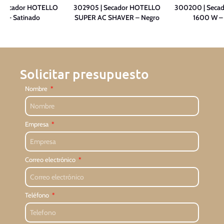
| Secador HOTELLO
302905 | Secador HOTELLO
300200 | Seca
0 – Satinado
SUPER AC SHAVER – Negro
1600 W –
Solicitar presupuesto
Nombre
Empresa
Correo electrónico
Teléfono