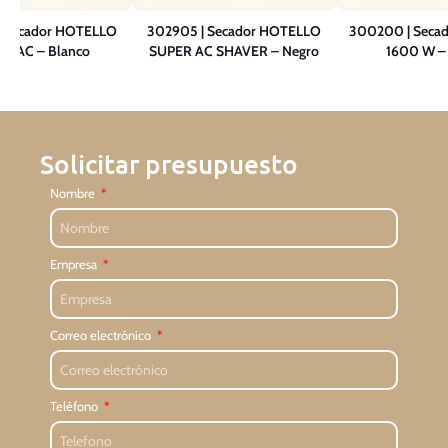
| Secador HOTELLO
302905 | Secador HOTELLO
300200 | Seca
R AC – Blanco
SUPER AC SHAVER – Negro
1600 W –
Solicitar presupuesto
Nombre
Empresa
Correo electrónico
Teléfono