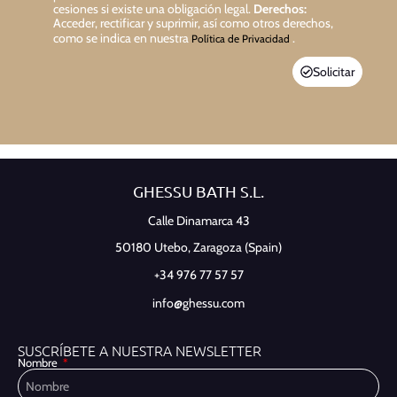
cesiones si existe una obligación legal.
Derechos:
Acceder, rectificar y suprimir, así como otros derechos,
como se indica en nuestra
.
Política de Privacidad
Solicitar
GHESSU BATH S.L.
Calle Dinamarca 43
50180 Utebo,
Zaragoza (Spain)
+34 976 77 57 57
info@ghessu.com
SUSCRÍBETE A NUESTRA NEWSLETTER
Nombre