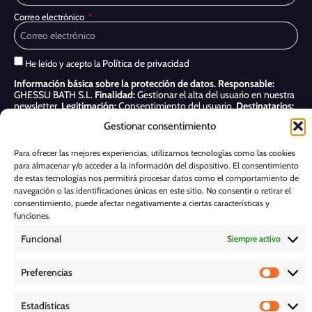
Correo electrónico
Política de privacidad
He leído y acepto la
Información básica sobre la protección de datos.
Responsable:
GHESSU BATH S.L.
Finalidad:
Gestionar el alta del usuario en nuestra
newsletter.
Legitimación:
Consentimiento del usuario.
Destinatarios:
Sólo se realizan cesiones si existe una obligación legal.
Derechos:
Gestionar consentimiento
Acceder, rectificar y suprimir, así como otros derechos, como se indica
en nuestra
Política de privacidad
Para ofrecer las mejores experiencias, utilizamos tecnologías como las cookies
para almacenar y/o acceder a la información del dispositivo. El consentimiento
Suscribirme
de estas tecnologías nos permitirá procesar datos como el comportamiento de
navegación o las identificaciones únicas en este sitio. No consentir o retirar el
POLÍTICA DE COOKIES
consentimiento, puede afectar negativamente a ciertas características y
funciones.
Funcional
Siempre activo
AVISO LEGAL
Preferencias
POLÍTICA DE PRIVACIDAD
Estadísticas