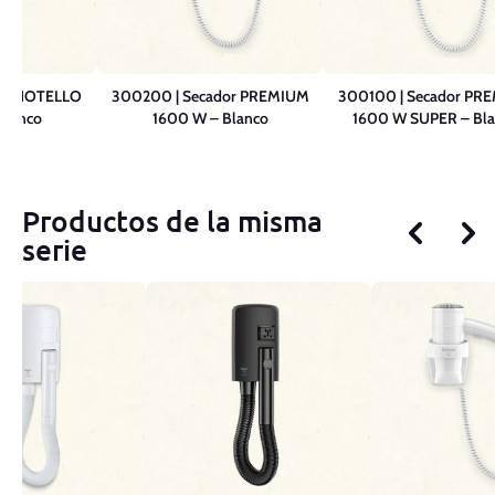
dor HOTELLO
300200 | Secador PREMIUM
300100 | Secador PR
Blanco
1600 W – Blanco
1600 W SUPER – Bla
Productos de la misma
serie