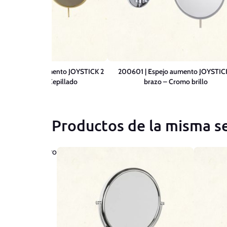
LC | Espejo aumento JOYSTICK 2
200601 | Espejo aumento JOYSTICK
brazos – Latón Cepillado
brazo – Cromo brillo
Productos de la misma se
 aumento SLIM
egro mate