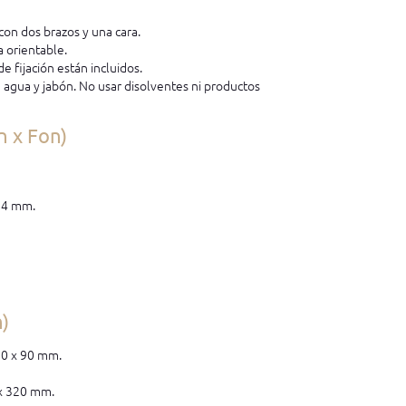
con dos brazos y una cara.
a orientable.
e fijación están incluidos.
e agua y jabón. No usar disolventes ni productos
n x Fon)
64 mm.
n)
50 x 90 mm.
 x 320 mm.