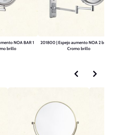
aumento NOA BAR 1
201800 | Espejo aumento NOA 2 brazos –
201000
mo brillo
Cromo brillo