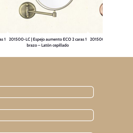
s 1
201500-LC | Espejo aumento ECO 2 caras 1
201500-CC | Espejo au
brazo – Latón cepillado
1 brazo – Cobre