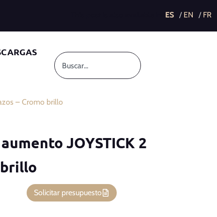
This post is also available in:
SCARGAS
zos – Cromo brillo
o aumento JOYSTICK 2
brillo
Solicitar presupuesto