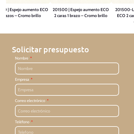
00 | Espejo aumento ECO
201500 | Espejo aumento ECO
201500-LC
2 brazos – Cromo brillo
2 caras 1 brazo – Cromo brillo
ECO 2 car
Solicitar presupuesto
Nombre
Empresa
Correo electrónico
Teléfono