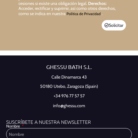
cesiones si existe una obligación legal.
Derechos:
Acceder, rectificar y suprimir, así como otros derechos,
como se indica en nuestra
.
Política de Privacidad
Solicitar
GHESSU BATH S.L.
Calle Dinamarca 43
50180 Utebo,
Zaragoza (Spain)
+34 976 77 57 57
info@ghessu.com
SUSCRÍBETE A NUESTRA NEWSLETTER
Nombre