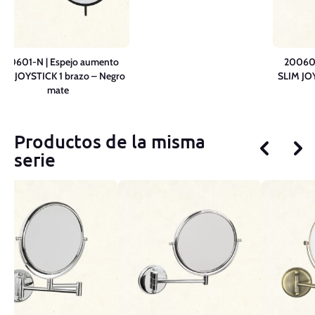
200601-N | Espejo aumento
200601
IM JOYSTICK 1 brazo – Negro
SLIM JOY
mate
Productos de la misma
serie