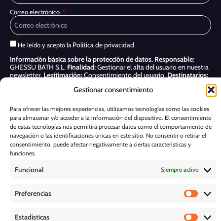
Correo electrónico
Política de privacidad
He leído y acepto la
Información básica sobre la protección de datos.
Responsable:
GHESSU BATH S.L.
Finalidad:
Gestionar el alta del usuario en nuestra
newsletter.
Legitimación:
Consentimiento del usuario.
Destinatarios:
Sólo se realizan cesiones si existe una obligación legal.
Derechos:
Gestionar consentimiento
Acceder, rectificar y suprimir, así como otros derechos, como se indica
en nuestra
Política de privacidad
Para ofrecer las mejores experiencias, utilizamos tecnologías como las cookies
para almacenar y/o acceder a la información del dispositivo. El consentimiento
Suscribirme
de estas tecnologías nos permitirá procesar datos como el comportamiento de
navegación o las identificaciones únicas en este sitio. No consentir o retirar el
POLÍTICA DE COOKIES
consentimiento, puede afectar negativamente a ciertas características y
funciones.
Funcional
Siempre activo
AVISO LEGAL
Preferencias
POLÍTICA DE PRIVACIDAD
Estadísticas