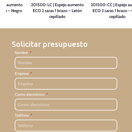
pejo aumento
201500-LC | Espejo aumento
201500-CC | Espejo a
razo – Negro
ECO 2 caras 1 brazo – Latón
ECO 2 caras 1 brazo –
e
cepillado
cepillado
Solicitar presupuesto
Nombre
Empresa
Correo electrónico
Teléfono