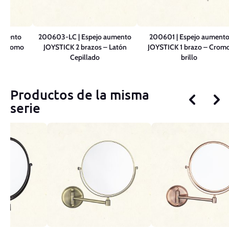
aumento
200603-LC | Espejo aumento
200601 | Espejo aument
– Cromo
JOYSTICK 2 brazos – Latón
JOYSTICK 1 brazo – Crom
Cepillado
brillo
Productos de la misma
serie