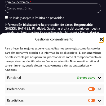
Correo electrónico
Política de privacidad
He leído y acepto la
Información básica sobre la protección de datos.
Responsable:
GHESSU BATH S.L.
Finalidad:
Gestionar el alta del usuario en nuestra
newsletter.
Legitimación:
Consentimiento del usuario.
Destinatarios:
Sólo se realizan cesiones si existe una obligación legal.
Derechos:
Gestionar consentimiento
Acceder, rectificar y suprimir, así como otros derechos, como se indica
en nuestra
Política de privacidad
Para ofrecer las mejores experiencias, utilizamos tecnologías como las cookies
para almacenar y/o acceder a la información del dispositivo. El consentimiento
Suscribirme
de estas tecnologías nos permitirá procesar datos como el comportamiento de
navegación o las identificaciones únicas en este sitio. No consentir o retirar el
POLÍTICA DE COOKIES
consentimiento, puede afectar negativamente a ciertas características y
funciones.
Funcional
Siempre activo
AVISO LEGAL
Preferencias
POLÍTICA DE PRIVACIDAD
Estadísticas
D E S C A R G A S