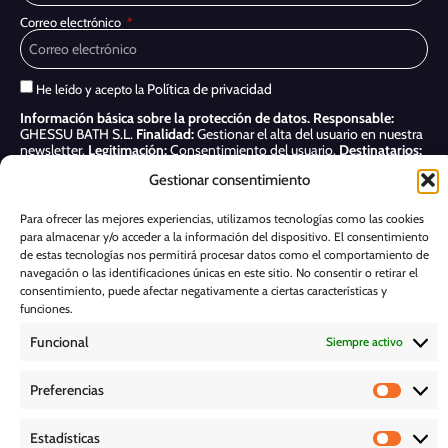
Correo electrónico
Política de privacidad
He leído y acepto la
Información básica sobre la protección de datos.
Responsable:
GHESSU BATH S.L.
Finalidad:
Gestionar el alta del usuario en nuestra
newsletter.
Legitimación:
Consentimiento del usuario.
Destinatarios:
Sólo se realizan cesiones si existe una obligación legal.
Derechos:
Gestionar consentimiento
Acceder, rectificar y suprimir, así como otros derechos, como se indica
en nuestra
Política de privacidad
Para ofrecer las mejores experiencias, utilizamos tecnologías como las cookies
para almacenar y/o acceder a la información del dispositivo. El consentimiento
Suscribirme
de estas tecnologías nos permitirá procesar datos como el comportamiento de
navegación o las identificaciones únicas en este sitio. No consentir o retirar el
POLÍTICA DE COOKIES
consentimiento, puede afectar negativamente a ciertas características y
funciones.
Funcional
Siempre activo
AVISO LEGAL
Preferencias
POLÍTICA DE PRIVACIDAD
Estadísticas