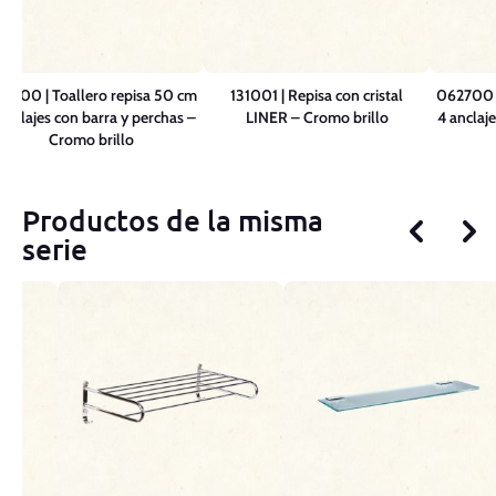
2700 | Toallero repisa 50 cm
131001 | Repisa con cristal
062700 |
anclajes con barra y perchas –
LINER – Cromo brillo
4 anclaj
Cromo brillo
Productos de la misma
serie