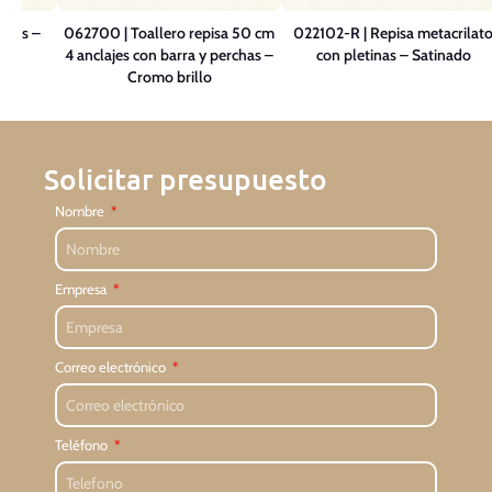
rras –
062700 | Toallero repisa 50 cm
022102-R | Repisa metacrilat
4 anclajes con barra y perchas –
con pletinas – Satinado
Cromo brillo
Solicitar presupuesto
Nombre
Empresa
Correo electrónico
Teléfono