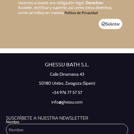
cesiones si existe una obligación legal.
Derechos:
Acceder, rectificar y suprimir, así como otros derechos,
como se indica en nuestra
.
Política de Privacidad
Solicitar
GHESSU BATH S.L.
Calle Dinamarca 43
50180 Utebo,
Zaragoza (Spain)
+34 976 77 57 57
info@ghessu.com
SUSCRÍBETE A NUESTRA NEWSLETTER
Nombre