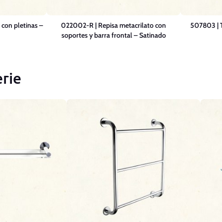
 con pletinas –
022002-R | Repisa metacrilato con
507803 | T
soportes y barra frontal – Satinado
rie