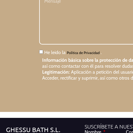
He leido la
.
Política de Privacidad
Información básica sobre la protección de da
así como contactar con él para resolver dudas 
Legitimación:
Aplicación a petición del usuar
Acceder, rectificar y suprimir, así como otro
SUSCRÍBETE A NUE
GHESSU BATH S.L.
Nombre
Cor