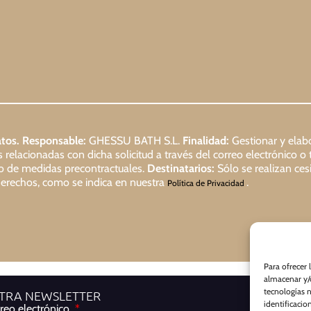
tos.
Responsable:
GHESSU BATH S.L.
Finalidad:
Gestionar y elabo
relacionadas con dicha solicitud a través del correo electrónico o 
io de medidas precontractuales.
Destinatarios:
Sólo se realizan cesi
s derechos, como se indica en nuestra
.
Política de Privacidad
Para ofrecer 
almacenar y/o
tecnologías 
STRA NEWSLETTER
identificacio
reo electrónico