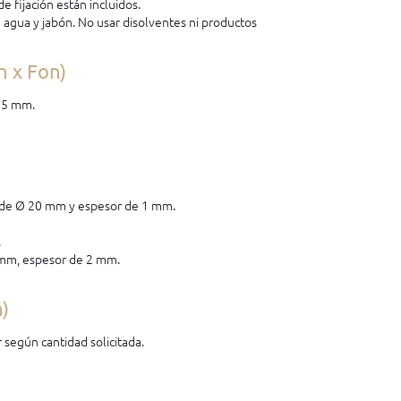
e fijación están incluidos.
e agua y jabón. No usar disolventes ni productos
n x Fon)
15 mm.
e de Ø 20 mm y espesor de 1 mm.
.
 mm, espesor de 2 mm.
n)
 según cantidad solicitada.