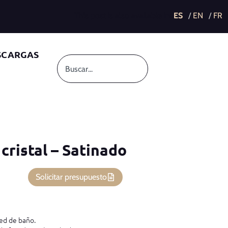
This post is also available in:
SCARGAS
cristal – Satinado
Solicitar presupuesto
red de baño.