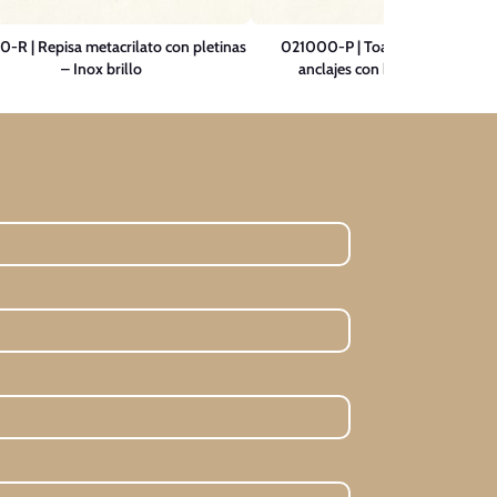
-R | Repisa metacrilato con pletinas
021000-P | Toallero repisa 50 
– Inox brillo
anclajes con barra – Inox brill