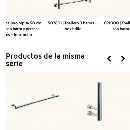
| Toallero repisa 50 cm
507801 | Toallero 3 barras –
021000 | Toall
jes con barra y perchas
Inox brillo
con barra 
erales – Inox brillo
Productos de la misma
serie