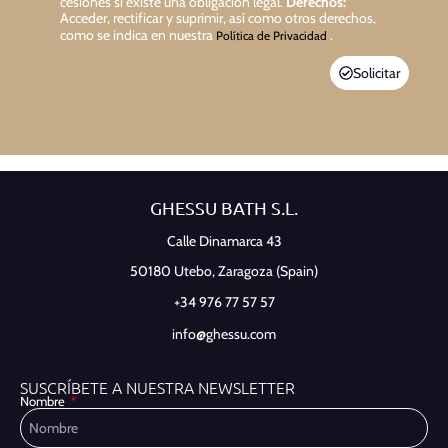
cesiones si existe una obligación legal.
Derechos:
Acceder, rectificar y suprimir, así como otros derechos,
como se indica en nuestra
.
Política de Privacidad
Solicitar
GHESSU BATH S.L.
Calle Dinamarca 43
50180 Utebo,
Zaragoza (Spain)
+34 976 77 57 57
info@ghessu.com
SUSCRÍBETE A NUESTRA NEWSLETTER
Nombre