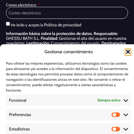
Correo electrónico
Política de privacidad
He leído y acepto la
Información básica sobre la protección de datos.
Responsable:
GHESSU BATH S.L.
Finalidad:
Gestionar el alta del usuario en nuestra
newsletter.
Legitimación:
Consentimiento del usuario.
Destinatarios:
Sólo se realizan cesiones si existe una obligación legal.
Derechos:
Gestionar consentimiento
Acceder, rectificar y suprimir, así como otros derechos, como se indica
en nuestra
Política de privacidad
Para ofrecer las mejores experiencias, utilizamos tecnologías como las cookies
para almacenar y/o acceder a la información del dispositivo. El consentimiento
Suscribirme
de estas tecnologías nos permitirá procesar datos como el comportamiento de
navegación o las identificaciones únicas en este sitio. No consentir o retirar el
POLÍTICA DE COOKIES
consentimiento, puede afectar negativamente a ciertas características y
funciones.
Funcional
Siempre activo
AVISO LEGAL
Preferencias
POLÍTICA DE PRIVACIDAD
Estadísticas