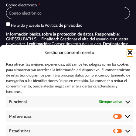
Correo electrónico
Política de privacidad
He leído y acepto la
Información básica sobre la protección de datos.
Responsable:
GHESSU BATH S.L.
Finalidad:
Gestionar el alta del usuario en nuestra
newsletter.
Legitimación:
Consentimiento del usuario.
Destinatarios:
Sólo se realizan cesiones si existe una obligación legal.
Derechos:
Gestionar consentimiento
Acceder, rectificar y suprimir, así como otros derechos, como se indica
en nuestra
Política de privacidad
Para ofrecer las mejores experiencias, utilizamos tecnologías como las cookies
para almacenar y/o acceder a la información del dispositivo. El consentimiento
Suscribirme
de estas tecnologías nos permitirá procesar datos como el comportamiento de
navegación o las identificaciones únicas en este sitio. No consentir o retirar el
POLÍTICA DE COOKIES
consentimiento, puede afectar negativamente a ciertas características y
funciones.
Funcional
Siempre activo
AVISO LEGAL
Preferencias
POLÍTICA DE PRIVACIDAD
Estadísticas