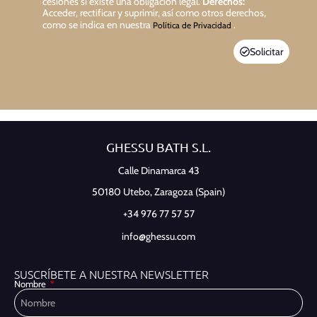
cesiones si existe una obligación legal.
Derechos:
Acceder, rectificar y suprimir, así como otros derechos,
como se indica en nuestra
.
Política de Privacidad
Solicitar
GHESSU BATH S.L.
Calle Dinamarca 43
50180 Utebo,
Zaragoza (Spain)
+34 976 77 57 57
info@ghessu.com
SUSCRÍBETE A NUESTRA NEWSLETTER
Nombre