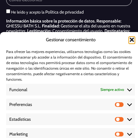
Política de privacidad
He leído y acepto la
Información básica sobre la protección de datos.
Responsable:
GHESSU BATH S.L.
Finalidad:
Gestionar el alta del usuario en nuestra
newsletter.
Legitimación:
Consentimiento del usuario.
Destinatarios:
Sólo se realizan cesiones si existe una obligación legal.
Derechos:
Gestionar consentimiento
Acceder, rectificar y suprimir, así como otros derechos, como se indica
en nuestra
Política de privacidad
Para ofrecer las mejores experiencias, utilizamos tecnologías como las cookies
para almacenar y/o acceder a la información del dispositivo. El consentimiento
Suscribirme
de estas tecnologías nos permitirá procesar datos como el comportamiento de
navegación o las identificaciones únicas en este sitio. No consentir o retirar el
POLÍTICA DE COOKIES
consentimiento, puede afectar negativamente a ciertas características y
funciones.
Funcional
Siempre activo
AVISO LEGAL
Preferencias
POLÍTICA DE PRIVACIDAD
Estadísticas
D E S C A R G A S
Marketing