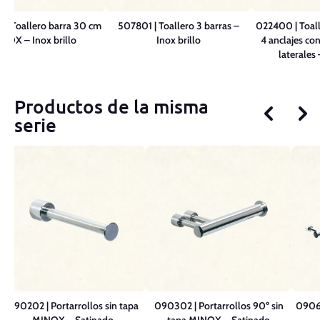
| Toallero barra 30 cm
507801 | Toallero 3 barras –
022400 | Toall
NOX – Inox brillo
Inox brillo
4 anclajes co
laterales 
Productos de la misma
serie
090202 | Portarrollos sin tapa
090302 | Portarrollos 90º sin
09060
MINOX – Satinado
tapa MINOX – Satinado