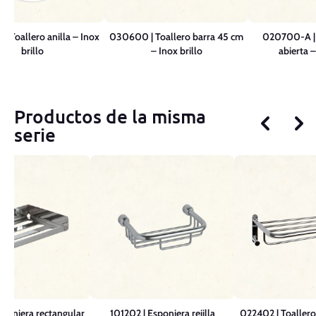
| Toallero anilla – Inox
030600 | Toallero barra 45 cm
020700-A | T
brillo
– Inox brillo
abierta –
Productos de la misma
serie
sponjera rectangular
101202 | Esponjera rejilla
022402 | Toallero