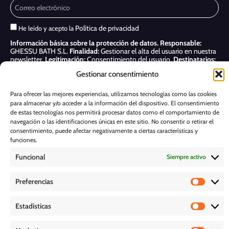
Política de privacidad
He leído y acepto la
Información básica sobre la protección de datos.
Responsable:
GHESSU BATH S.L.
Finalidad:
Gestionar el alta del usuario en nuestra
newsletter.
Legitimación:
Consentimiento del usuario.
Destinatarios:
Sólo se realizan cesiones si existe una obligación legal.
Derechos:
Gestionar consentimiento
Acceder, rectificar y suprimir, así como otros derechos, como se indica
en nuestra
Política de privacidad
Para ofrecer las mejores experiencias, utilizamos tecnologías como las cookies
para almacenar y/o acceder a la información del dispositivo. El consentimiento
Suscribirme
de estas tecnologías nos permitirá procesar datos como el comportamiento de
navegación o las identificaciones únicas en este sitio. No consentir o retirar el
POLÍTICA DE COOKIES
consentimiento, puede afectar negativamente a ciertas características y
funciones.
Funcional
Siempre activo
AVISO LEGAL
Preferencias
POLÍTICA DE PRIVACIDAD
Estadísticas
D E S C A R G A S