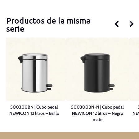
Productos de la misma
serie
N
500300BN | Cubo pedal
500300BN-N | Cubo pedal
NEWICON 12 litros – Brillo
NEWICON 12 litros – Negro
NEW
mate