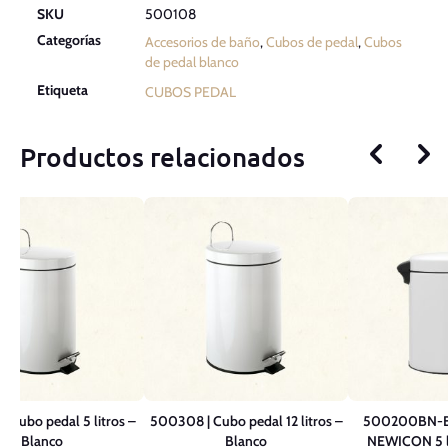
SKU
500108
Categorías
Accesorios de baño
,
Cubos de pedal
,
Cubos
de pedal blanco
Etiqueta
CUBOS PEDAL
Productos relacionados
 Cubo pedal 5 litros –
500308 | Cubo pedal 12 litros –
500200BN-BL
Blanco
Blanco
NEWICON 5 li