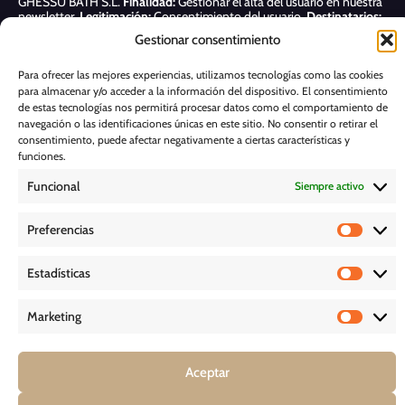
GHESSU BATH S.L.
Finalidad:
Gestionar el alta del usuario en nuestra
newsletter.
Legitimación:
Consentimiento del usuario.
Destinatarios:
Sólo se realizan cesiones si existe una obligación legal.
Derechos:
Gestionar consentimiento
Acceder, rectificar y suprimir, así como otros derechos, como se indica
en nuestra
Política de privacidad
Para ofrecer las mejores experiencias, utilizamos tecnologías como las cookies
para almacenar y/o acceder a la información del dispositivo. El consentimiento
Suscribirme
de estas tecnologías nos permitirá procesar datos como el comportamiento de
navegación o las identificaciones únicas en este sitio. No consentir o retirar el
consentimiento, puede afectar negativamente a ciertas características y
POLÍTICA DE COOKIES
funciones.
Funcional
Siempre activo
AVISO LEGAL
Preferencias
POLÍTICA DE PRIVACIDAD
Estadísticas
D E S C A R G A S
Marketing
Aceptar
COPYRIGHT © 2026 – GHESSU BATH SL | TODOS LOS DERECHOS
RESERVADOS *