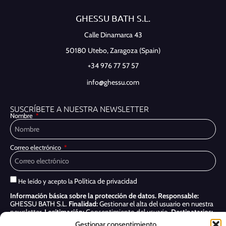
GHESSU BATH S.L.
Calle Dinamarca 43
50180 Utebo,
Zaragoza (Spain)
+34 976 77 57 57
info@ghessu.com
SUSCRÍBETE A NUESTRA NEWSLETTER
Nombre
Correo electrónico
Política de privacidad
He leído y acepto la
Información básica sobre la protección de datos.
Responsable:
GHESSU BATH S.L.
Finalidad:
Gestionar el alta del usuario en nuestra
newsletter.
Legitimación:
Consentimiento del usuario.
Destinatarios:
Sólo se realizan cesiones si existe una obligación legal.
Derechos:
Gestionar consentimiento