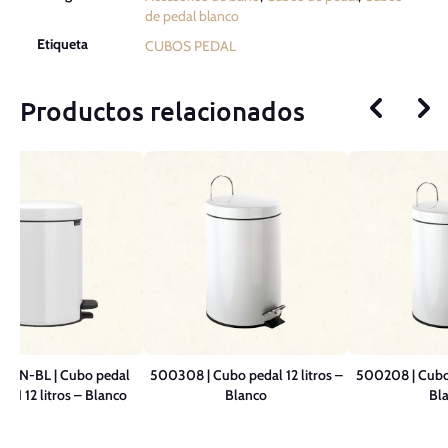
de pedal blanco
Etiqueta
CUBOS PEDAL
Productos relacionados
BN-BL | Cubo pedal
500308 | Cubo pedal 12 litros –
500208 | Cubo 
N 12 litros – Blanco
Blanco
Bl