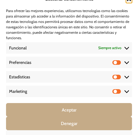
Acceder, rectificar y suprimir, así como otros derechos, como se indica
en nuestra
Política de privacidad
Para ofrecer las mejores experiencias, utilizamos tecnologías como las cookies
para almacenar y/o acceder a la información del dispositivo. El consentimiento
Suscribirme
de estas tecnologías nos permitirá procesar datos como el comportamiento de
navegación o las identificaciones únicas en este sitio. No consentir o retirar el
consentimiento, puede afectar negativamente a ciertas características y
POLÍTICA DE COOKIES
funciones.
Funcional
Siempre activo
AVISO LEGAL
Preferencias
POLÍTICA DE PRIVACIDAD
Estadísticas
D E S C A R G A S
Marketing
Aceptar
COPYRIGHT © 2026 – GHESSU BATH SL | TODOS LOS DERECHOS
RESERVADOS *
Denegar