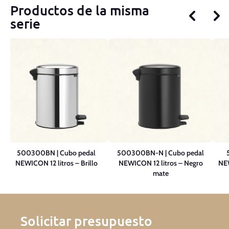
Productos de la misma
serie
N
500300BN | Cubo pedal
500300BN-N | Cubo pedal
NEWICON 12 litros – Brillo
NEWICON 12 litros – Negro
NEW
mate
Solicitar presupuesto