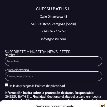
GHESSU BATH S.L.
Calle Dinamarca 43
50180 Utebo,
Zaragoza (Spain)
+34 976 77 57 57
info@ghessu.com
SUSCRÍBETE A NUESTRA NEWSLETTER
Nombre
Correo electrónico
Política de privacidad
He leído y acepto la
Información básica sobre la protección de datos.
Responsable:
GHESSU BATH S.L.
Finalidad:
Gestionar el alta del usuario en nuestra
newsletter.
Legitimación:
Consentimiento del usuario.
Destinatarios:
Sólo se realizan cesiones si existe una obligación legal.
Derechos:
Gestionar consentimiento