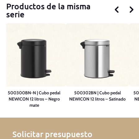
Productos de la misma
serie
N
500300BN-N | Cubo pedal
500302BN | Cubo pedal
50
NEWICON 12 litros – Negro
NEWICON 12 litros – Satinado
NE
mate
Solicitar presupuesto