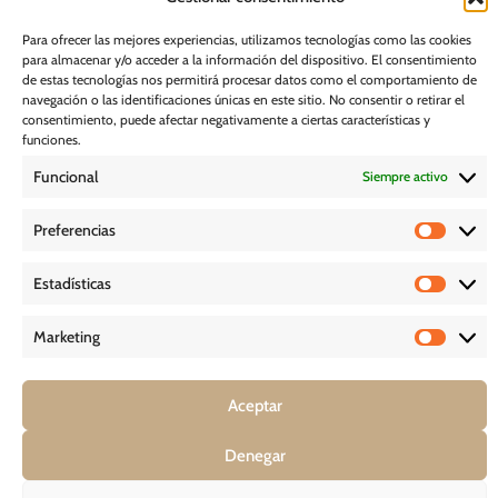
Acceder, rectificar y suprimir, así como otros derechos, como se indica
en nuestra
Política de privacidad
Para ofrecer las mejores experiencias, utilizamos tecnologías como las cookies
para almacenar y/o acceder a la información del dispositivo. El consentimiento
Suscribirme
de estas tecnologías nos permitirá procesar datos como el comportamiento de
navegación o las identificaciones únicas en este sitio. No consentir o retirar el
consentimiento, puede afectar negativamente a ciertas características y
POLÍTICA DE COOKIES
funciones.
Funcional
Siempre activo
AVISO LEGAL
Preferencias
POLÍTICA DE PRIVACIDAD
Estadísticas
D E S C A R G A S
Marketing
Aceptar
COPYRIGHT © 2026 – GHESSU BATH SL | TODOS LOS DERECHOS
RESERVADOS *
Denegar