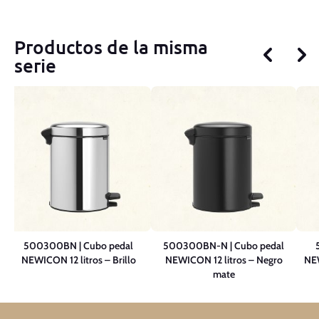
Productos de la misma
serie
N
500300BN | Cubo pedal
500300BN-N | Cubo pedal
NEWICON 12 litros – Brillo
NEWICON 12 litros – Negro
NEW
mate