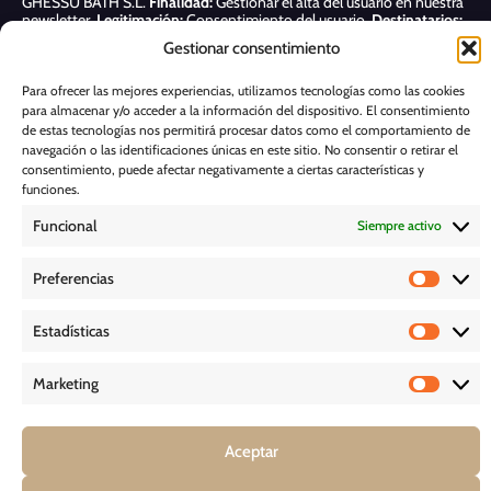
GHESSU BATH S.L.
Finalidad:
Gestionar el alta del usuario en nuestra
newsletter.
Legitimación:
Consentimiento del usuario.
Destinatarios:
Sólo se realizan cesiones si existe una obligación legal.
Derechos:
Gestionar consentimiento
Acceder, rectificar y suprimir, así como otros derechos, como se indica
en nuestra
Política de privacidad
Para ofrecer las mejores experiencias, utilizamos tecnologías como las cookies
para almacenar y/o acceder a la información del dispositivo. El consentimiento
Suscribirme
de estas tecnologías nos permitirá procesar datos como el comportamiento de
navegación o las identificaciones únicas en este sitio. No consentir o retirar el
consentimiento, puede afectar negativamente a ciertas características y
POLÍTICA DE COOKIES
funciones.
Funcional
Siempre activo
AVISO LEGAL
Preferencias
POLÍTICA DE PRIVACIDAD
Estadísticas
D E S C A R G A S
Marketing
Aceptar
COPYRIGHT © 2026 – GHESSU BATH SL | TODOS LOS DERECHOS
RESERVADOS *