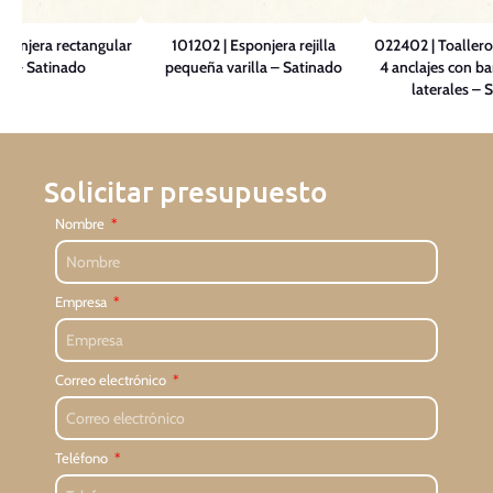
sponjera rectangular
101202 | Esponjera rejilla
022402 | Toallero
a – Satinado
pequeña varilla – Satinado
4 anclajes con ba
laterales – 
Solicitar presupuesto
Nombre
Empresa
Correo electrónico
Teléfono