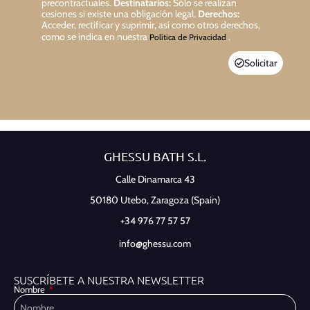
precontractuales.
Destinatarios:
Sólo se realizan
cesiones si existe una obligación legal.
Derechos:
Acceder, rectificar y suprimir, así como otros derechos,
como se indica en nuestra
.
Política de Privacidad
Solicitar
GHESSU BATH S.L.
Calle Dinamarca 43
50180 Utebo,
Zaragoza (Spain)
+34 976 77 57 57
info@ghessu.com
SUSCRÍBETE A NUESTRA NEWSLETTER
Nombre