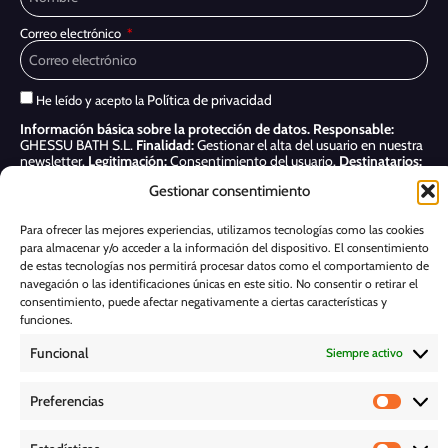
Correo electrónico
Política de privacidad
He leído y acepto la
Información básica sobre la protección de datos.
Responsable:
GHESSU BATH S.L.
Finalidad:
Gestionar el alta del usuario en nuestra
newsletter.
Legitimación:
Consentimiento del usuario.
Destinatarios:
Sólo se realizan cesiones si existe una obligación legal.
Derechos:
Gestionar consentimiento
Acceder, rectificar y suprimir, así como otros derechos, como se indica
en nuestra
Política de privacidad
Para ofrecer las mejores experiencias, utilizamos tecnologías como las cookies
para almacenar y/o acceder a la información del dispositivo. El consentimiento
Suscribirme
de estas tecnologías nos permitirá procesar datos como el comportamiento de
navegación o las identificaciones únicas en este sitio. No consentir o retirar el
POLÍTICA DE COOKIES
consentimiento, puede afectar negativamente a ciertas características y
funciones.
Funcional
Siempre activo
AVISO LEGAL
Preferencias
POLÍTICA DE PRIVACIDAD