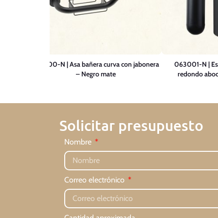
 con tapa
061900-N | Asa bañera curva con jabonera
063001-N | Esc
– Negro mate
redondo aboc
Solicitar presupuesto
Nombre
Correo electrónico
Cantidad aproximada