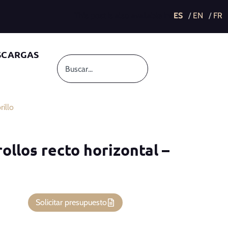
This post is also available in:
SCARGAS
rillo
ollos recto horizontal –
Solicitar presupuesto