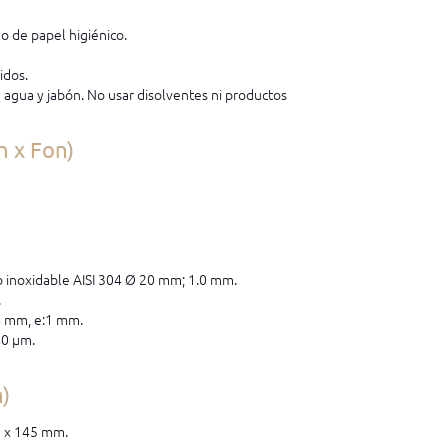
lo de papel higiénico.
idos.
e agua y jabón. No usar disolventes ni productos
n x Fon)
o inoxidable AISI 304 Ø 20 mm; 1.0 mm.
.
4 mm, e:1 mm.
40 μm.
n)
5 x 145 mm.