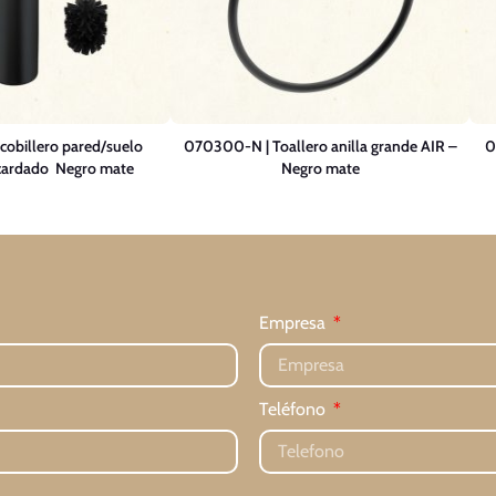
obillero pared/suelo
070300-N | Toallero anilla grande AIR –
0
ardado  Negro mate
Negro mate
Empresa
Teléfono