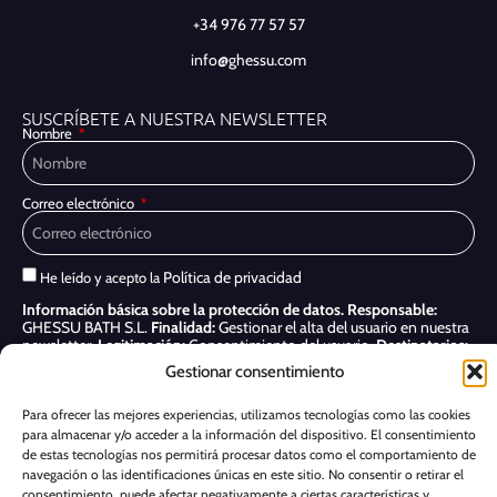
+34 976 77 57 57
info@ghessu.com
SUSCRÍBETE A NUESTRA NEWSLETTER
Nombre
Correo electrónico
Política de privacidad
He leído y acepto la
Información básica sobre la protección de datos.
Responsable:
GHESSU BATH S.L.
Finalidad:
Gestionar el alta del usuario en nuestra
newsletter.
Legitimación:
Consentimiento del usuario.
Destinatarios:
Sólo se realizan cesiones si existe una obligación legal.
Derechos:
Gestionar consentimiento
Acceder, rectificar y suprimir, así como otros derechos, como se indica
en nuestra
Política de privacidad
Para ofrecer las mejores experiencias, utilizamos tecnologías como las cookies
para almacenar y/o acceder a la información del dispositivo. El consentimiento
Suscribirme
de estas tecnologías nos permitirá procesar datos como el comportamiento de
navegación o las identificaciones únicas en este sitio. No consentir o retirar el
consentimiento, puede afectar negativamente a ciertas características y