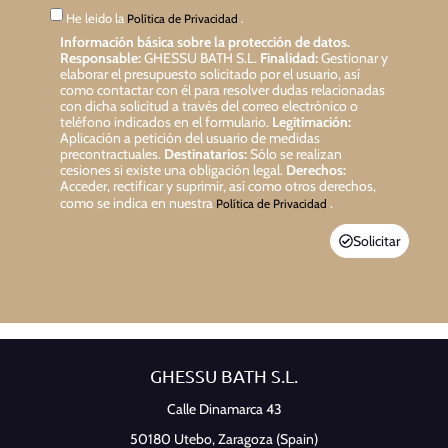
He leido la
.
Política de Privacidad
Información básica sobre la protección de datos.
Responsable:
GHESSU BATH S.L.
Finalidad:
Gestionar y
elaborar el presupuesto solicitado por el usuario, así
como contactar con él para resolver dudas relacionadas
con dicha solicitud a través del correo electrónico o
teléfono indicados en el formulario.
Legitimación:
Aplicación a petición del usuario de medidas
precontractuales.
Destinatarios:
Sólo se realizan
cesiones si existe una obligación legal.
Derechos:
Acceder, rectificar y suprimir, así como otros derechos,
como se indica en nuestra
.
Política de Privacidad
Solicitar
GHESSU BATH S.L.
Calle Dinamarca 43
50180 Utebo,
Zaragoza (Spain)