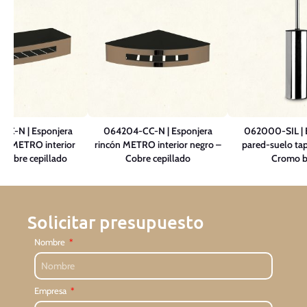
CC-N | Esponjera
064204-CC-N | Esponjera
062000-SIL | E
lar METRO interior
rincón METRO interior negro –
pared-suelo tap
 Cobre cepillado
Cobre cepillado
Cromo br
Solicitar presupuesto
Nombre
Empresa