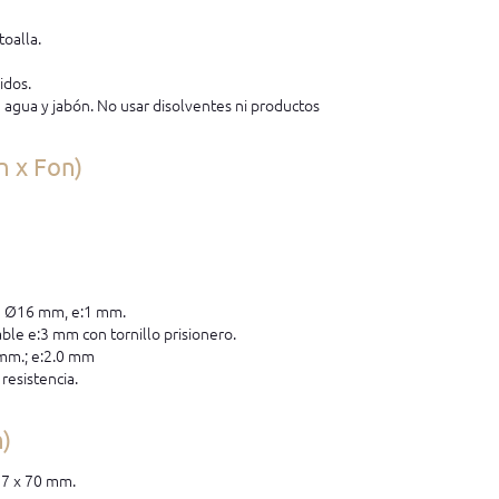
toalla.
idos.
e agua y jabón. No usar disolventes ni productos
n x Fon)
ón Ø16 mm, e:1 mm.
able e:3 mm con tornillo prisionero.
mm.; e:2.0 mm
resistencia.
n)
87 x 70 mm.