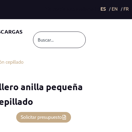
This post is also available in:
SCARGAS
ón cepillado
llero anilla pequeña
epillado
Solicitar presupuesto