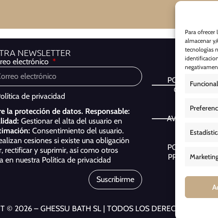
Para ofrecer 
almacenar y/o
tecnologías 
STRA NEWSLETTER
identificacio
reo electrónico
negativamente
POLÍTICA DE
Funcional
COOKIES
olítica de privacidad
Preferenc
e la protección de datos.
Responsable:
AVISO LEGAL
lidad:
Gestionar el alta del usuario en
timación:
Consentimiento del usuario.
Estadísti
ealizan cesiones si existe una obligación
POLÍTICA DE
 rectificar y suprimir, así como otros
PRIVACIDAD
Marketin
ca en nuestra
Política de privacidad
Suscribirme
A
T © 2026 – GHESSU BATH SL | TODOS LOS DERECHOS RES