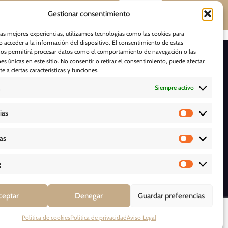
Gestionar consentimiento
las mejores experiencias, utilizamos tecnologías como las cookies para
 acceder a la información del dispositivo. El consentimiento de estas
nos permitirá procesar datos como el comportamiento de navegación o las
D E S C A R G A S
nes únicas en este sitio. No consentir o retirar el consentimiento, puede afectar
 a ciertas características y funciones.
Siempre activo
ias
cas
g
ceptar
Denegar
Guardar preferencias
ERVADOS *
Política de cookies
Política de privacidad
Aviso Legal