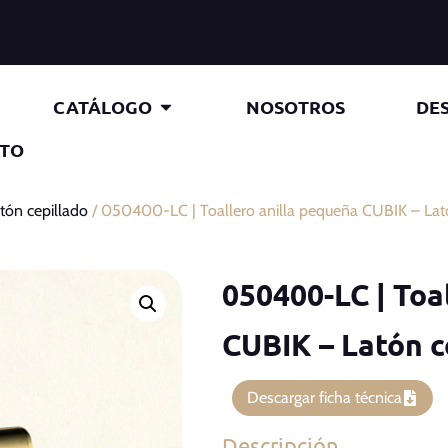
CATÁLOGO
NOSOTROS
DE
TO
atón cepillado
/ 050400-LC | Toallero anilla pequeña CUBIK – Lat
050400-LC | Toa
CUBIK – Latón c
Descargar ficha técnica
Descripción