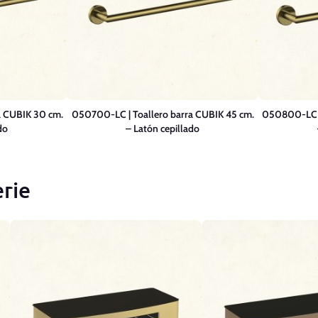
a CUBIK 30 cm.
050700-LC | Toallero barra CUBIK 45 cm.
050800-LC |
do
– Latón cepillado
rie