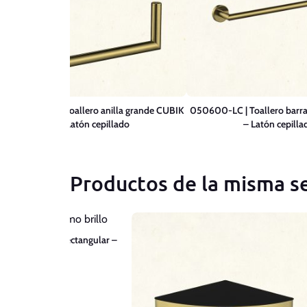
050500-LC | Toallero anilla grande CUBIK
050600-LC | Toallero barr
– Latón cepillado
– Latón cepilla
Productos de la misma se
Jabonera rejilla rectangular –
Cromo brillo