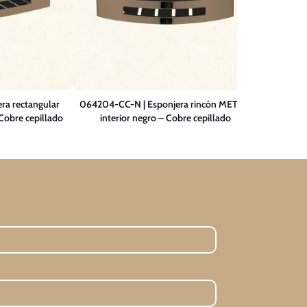
ra rectangular
064204-CC-N | Esponjera rincón METRO
062000-S
Cobre cepillado
interior negro – Cobre cepillado
tap