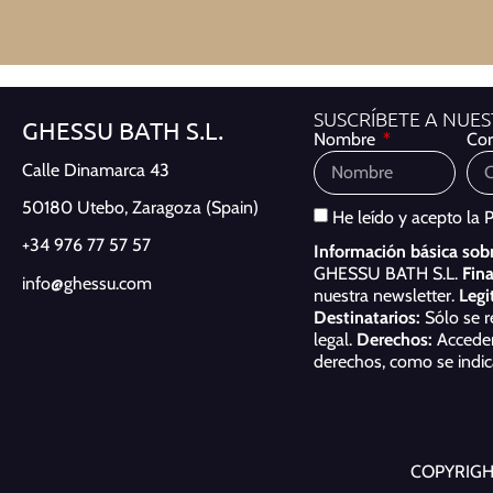
SUSCRÍBETE A NUE
GHESSU BATH S.L.
Nombre
Cor
Calle Dinamarca 43
50180 Utebo,
Zaragoza (Spain)
He leído y acepto la
P
+34 976 77 57 57
Información básica sobr
GHESSU BATH S.L.
Fina
info@ghessu.com
nuestra newsletter.
Legi
Destinatarios:
Sólo se r
legal.
Derechos:
Acceder,
derechos, como se indi
COPYRIGH