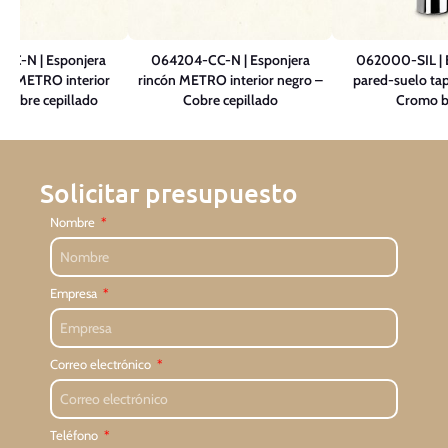
CC-N | Esponjera
064204-CC-N | Esponjera
062000-SIL | E
lar METRO interior
rincón METRO interior negro –
pared-suelo tap
 Cobre cepillado
Cobre cepillado
Cromo br
Solicitar presupuesto
Nombre
Empresa
Correo electrónico
Teléfono