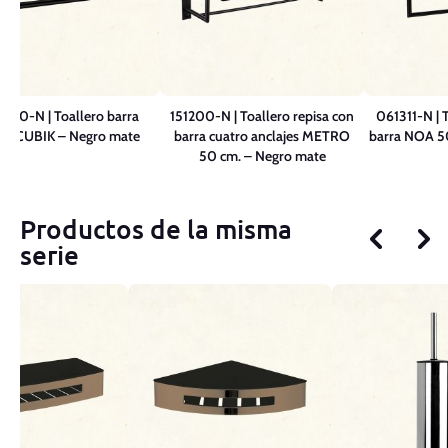
200-N | Toallero barra
151200-N | Toallero repisa con
061311-N | T
le CUBIK – Negro mate
barra cuatro anclajes METRO
barra NOA 5
50 cm. – Negro mate
Productos de la misma
serie