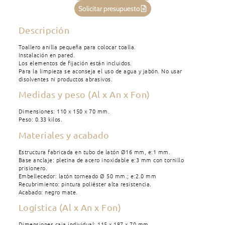
Solicitar presupuesto
Descripción
Toallero anilla pequeña para colocar toalla.
Instalación en pared.
Los elementos de fijación están incluidos.
Para la limpieza se aconseja el uso de agua y jabón. No usar
disolventes ni productos abrasivos.
Medidas y peso (Al x An x Fon)
Dimensiones: 110 x 150 x 70 mm.
Peso: 0.33 kilos.
Materiales y acabado
Estructura fabricada en tubo de latón Ø16 mm, e:1 mm.
Base anclaje: pletina de acero inoxidable e:3 mm con tornillo
prisionero.
Embellecedor: latón torneado Ø 50 mm.; e:2.0 mm
Recubrimiento: pintura poliéster alta resistencia.
Acabado: negro mate.
Logística (Al x An x Fon)
Dimensiones caja individual: 115 x 187 x 70 mm.