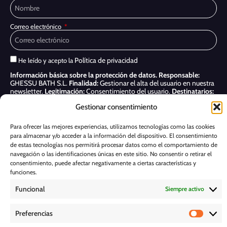
Correo electrónico
Política de privacidad
He leído y acepto la
Información básica sobre la protección de datos.
Responsable:
GHESSU BATH S.L.
Finalidad:
Gestionar el alta del usuario en nuestra
newsletter.
Legitimación:
Consentimiento del usuario.
Destinatarios:
Sólo se realizan cesiones si existe una obligación legal.
Derechos:
Gestionar consentimiento
Acceder, rectificar y suprimir, así como otros derechos, como se indica
en nuestra
Política de privacidad
Para ofrecer las mejores experiencias, utilizamos tecnologías como las cookies
para almacenar y/o acceder a la información del dispositivo. El consentimiento
Suscribirme
de estas tecnologías nos permitirá procesar datos como el comportamiento de
navegación o las identificaciones únicas en este sitio. No consentir o retirar el
POLÍTICA DE COOKIES
consentimiento, puede afectar negativamente a ciertas características y
funciones.
Funcional
Siempre activo
AVISO LEGAL
Preferencias
POLÍTICA DE PRIVACIDAD