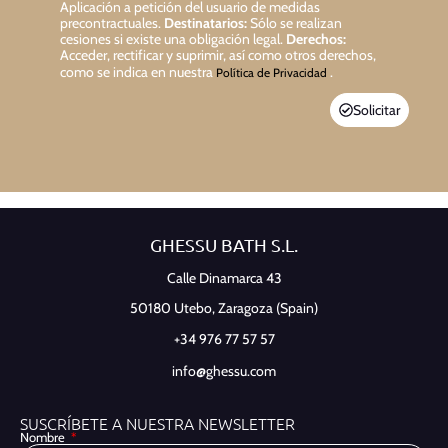
Aplicación a petición del usuario de medidas
precontractuales.
Destinatarios:
Sólo se realizan
cesiones si existe una obligación legal.
Derechos:
Acceder, rectificar y suprimir, así como otros derechos,
como se indica en nuestra
.
Política de Privacidad
Solicitar
GHESSU BATH S.L.
Calle Dinamarca 43
50180 Utebo,
Zaragoza (Spain)
+34 976 77 57 57
info@ghessu.com
SUSCRÍBETE A NUESTRA NEWSLETTER
Nombre